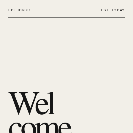
EDITION 01
EST. TODAY
Wel
come.