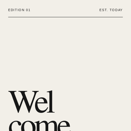
EDITION 01
EST. TODAY
Wel
come.